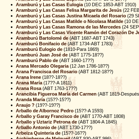
Aramburú y Las Casas Eulogia
(10 DEC 1853-ABT 1910)
Aramburú y Las Casas Felisa Margarita de Jesús
(22 FEB
Aramburú y Las Casas Justina Micaela del Rosario
(29 S
Aramburú y Las Casas Matilde o Nicolasa Matilde
(10 DE
Aramburú y Las Casas Ramona de las Mercedes
(24 SEP
Aramburú y Las Casas Vicente Ramón del Corazón De J
Aramburú Bartolomé de
(ABT 1687-ABT 1743)
Aramburú Bonifacio de
(ABT 1734-ABT 1783)
Aramburú Eulogio de
(1810-Para 1869)
Aramburú Juan José de
(ABT 1775-18??)
Aramburú Pablo de
(ABT 1660-17??)
Arana Mercado Olegaria
(12 Jan 1786-18??)
Arana Francisca del Rosario
(ABT 1812-18??)
Arana Irene
(18??-18??)
Arana María
(17??-A 1811)
Arana Rosa
(ABT 1763-17??)
Arancibia Figueroa María del Carmen
(ABT 1819-Después
Aranda María
(15??-15??)
Araujo ?
(19??-19??)
Arballo de Albornoz Pedro
(15??-A 1593)
Arballo y Garay Francisco de
(ABT 1770-ABT 1808)
Arballo y Uztariz Petrona de
(ABT 1804-A 1845)
Arballo Antonio de
(ABT 1730-17??)
Arbeiza Quinteria de
(15??-16??)
Archimberge de Melgueil
(ABT 930-ABT 986)