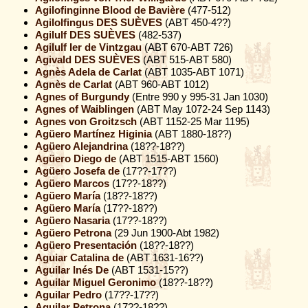
Agilofinginne Blood de Bavière
(477-512)
Agilolfingus DES SUÈVES
(ABT 450-4??)
Agilulf DES SUÈVES
(482-537)
Agilulf Ier de Vintzgau
(ABT 670-ABT 726)
Agivald DES SUÈVES
(ABT 515-ABT 580)
Agnès Adela de Carlat
(ABT 1035-ABT 1071)
Agnès de Carlat
(ABT 960-ABT 1012)
Agnes of Burgundy
(Entre 990 y 995-31 Jan 1030)
Agnes of Waiblingen
(ABT May 1072-24 Sep 1143)
Agnes von Groitzsch
(ABT 1152-25 Mar 1195)
Agüero Martínez Higinia
(ABT 1880-18??)
Agüero Alejandrina
(18??-18??)
Agüero Diego de
(ABT 1515-ABT 1560)
Agüero Josefa de
(17??-17??)
Agüero Marcos
(17??-18??)
Agüero María
(18??-18??)
Agüero María
(17??-18??)
Agüero Nasaria
(17??-18??)
Agüero Petrona
(29 Jun 1900-Abt 1982)
Agüero Presentación
(18??-18??)
Aguiar Catalina de
(ABT 1631-16??)
Aguilar Inés De
(ABT 1531-15??)
Aguilar Miguel Geronimo
(18??-18??)
Aguilar Pedro
(17??-17??)
Aguilar Petrona
(17??-18??)