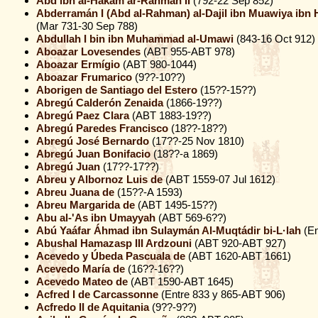
Abd ibn al-Hakam ar-Rahman II
(792-22 Sep 852)
Abderramán I (Abd al-Rahman) al-Dajil ibn Muawiya ibn 
(Mar 731-30 Sep 788)
Abdullah I bin ibn Muhammad al-Umawi
(843-16 Oct 912)
Aboazar Lovesendes
(ABT 955-ABT 978)
Aboazar Ermígio
(ABT 980-1044)
Aboazar Frumarico
(9??-10??)
Aborigen de Santiago del Estero
(15??-15??)
Abregú Calderón Zenaida
(1866-19??)
Abregú Paez Clara
(ABT 1883-19??)
Abregú Paredes Francisco
(18??-18??)
Abregú José Bernardo
(17??-25 Nov 1810)
Abregú Juan Bonifacio
(18??-a 1869)
Abregú Juan
(17??-17??)
Abreu y Albornoz Luis de
(ABT 1559-07 Jul 1612)
Abreu Juana de
(15??-A 1593)
Abreu Margarida de
(ABT 1495-15??)
Abu al-'As ibn Umayyah
(ABT 569-6??)
Abú Yaáfar Áhmad ibn Sulaymán Al-Muqtádir bi-L·lah
(En
Abushal Hamazasp III Ardzouni
(ABT 920-ABT 927)
Acevedo y Úbeda Pascuala de
(ABT 1620-ABT 1661)
Acevedo María de
(16??-16??)
Acevedo Mateo de
(ABT 1590-ABT 1645)
Acfred I de Carcassonne
(Entre 833 y 865-ABT 906)
Acfredo II de Aquitania
(9??-9??)