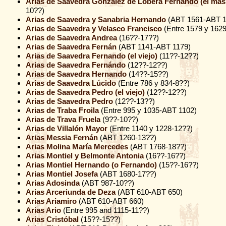
Arias de Saavedra González de Lobera Fernando (el mas 
10??)
Arias de Saavedra y Sanabria Hernando
(ABT 1561-ABT 1
Arias de Saavedra y Velasco Francisco
(Entre 1579 y 162
Arias de Saavedra Andrea
(16??-17??)
Arias de Saavedra Fernán
(ABT 1141-ABT 1179)
Arias de Saavedra Fernando (el viejo)
(11??-12??)
Arias de Saavedra Fernándo
(12??-12??)
Arias de Saavedra Hernando
(14??-15??)
Arias de Saavedra Lúcido
(Entre 786 y 834-8??)
Arias de Saavedra Pedro (el viejo)
(12??-12??)
Arias de Saavedra Pedro
(12??-13??)
Arias de Traba Froila
(Entre 995 y 1035-ABT 1102)
Arias de Trava Fruela
(9??-10??)
Arias de Villalón Mayor
(Entre 1140 y 1228-12??)
Arias Messia Fernán
(ABT 1260-13??)
Arias Molina María Mercedes
(ABT 1768-18??)
Arias Montiel y Belmonte Antonia
(16??-16??)
Arias Montiel Hernando (o Fernando)
(15??-16??)
Arias Montiel Josefa
(ABT 1680-17??)
Arias Adosinda
(ABT 987-10??)
Arias Arceriunda de Deza
(ABT 610-ABT 650)
Arias Ariamiro
(ABT 610-ABT 660)
Arias Ario
(Entre 995 and 1115-11??)
Arias Cristóbal
(15??-15??)