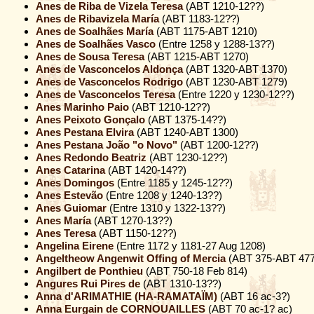
Anes de Riba de Vizela Teresa
(ABT 1210-12??)
Anes de Ribavizela María
(ABT 1183-12??)
Anes de Soalhães María
(ABT 1175-ABT 1210)
Anes de Soalhães Vasco
(Entre 1258 y 1288-13??)
Anes de Sousa Teresa
(ABT 1215-ABT 1270)
Anes de Vasconcelos Aldonça
(ABT 1320-ABT 1370)
Anes de Vasconcelos Rodrigo
(ABT 1230-ABT 1279)
Anes de Vasconcelos Teresa
(Entre 1220 y 1230-12??)
Anes Marinho Paio
(ABT 1210-12??)
Anes Peixoto Gonçalo
(ABT 1375-14??)
Anes Pestana Elvira
(ABT 1240-ABT 1300)
Anes Pestana João "o Novo"
(ABT 1200-12??)
Anes Redondo Beatriz
(ABT 1230-12??)
Anes Catarina
(ABT 1420-14??)
Anes Domingos
(Entre 1185 y 1245-12??)
Anes Estevão
(Entre 1208 y 1240-13??)
Anes Guiomar
(Entre 1310 y 1322-13??)
Anes María
(ABT 1270-13??)
Anes Teresa
(ABT 1150-12??)
Angelina Eirene
(Entre 1172 y 1181-27 Aug 1208)
Angeltheow Angenwit Offing of Mercia
(ABT 375-ABT 477
Angilbert de Ponthieu
(ABT 750-18 Feb 814)
Angures Rui Pires de
(ABT 1310-13??)
Anna d'ARIMATHIE (HA-RAMATAÏM)
(ABT 16 ac-3?)
Anna Eurgain de CORNOUAILLES
(ABT 70 ac-1? ac)