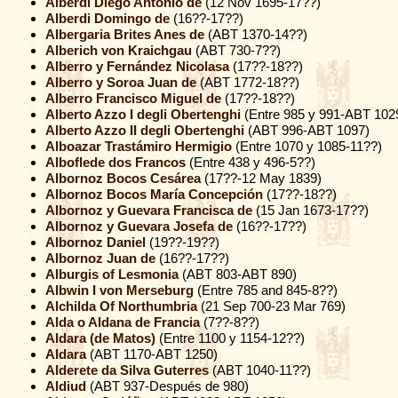
Alberdi Diego Antonio de
(12 Nov 1695-17??)
Alberdi Domingo de
(16??-17??)
Albergaria Brites Anes de
(ABT 1370-14??)
Alberich von Kraichgau
(ABT 730-7??)
Alberro y Fernández Nicolasa
(17??-18??)
Alberro y Soroa Juan de
(ABT 1772-18??)
Alberro Francisco Miguel de
(17??-18??)
Alberto Azzo I degli Obertenghi
(Entre 985 y 991-ABT 102
Alberto Azzo II degli Obertenghi
(ABT 996-ABT 1097)
Alboazar Trastámiro Hermigio
(Entre 1070 y 1085-11??)
Alboflede dos Francos
(Entre 438 y 496-5??)
Albornoz Bocos Cesárea
(17??-12 May 1839)
Albornoz Bocos María Concepción
(17??-18??)
Albornoz y Guevara Francisca de
(15 Jan 1673-17??)
Albornoz y Guevara Josefa de
(16??-17??)
Albornoz Daniel
(19??-19??)
Albornoz Juan de
(16??-17??)
Alburgis of Lesmonia
(ABT 803-ABT 890)
Albwin I von Merseburg
(Entre 785 and 845-8??)
Alchilda Of Northumbria
(21 Sep 700-23 Mar 769)
Alda o Aldana de Francia
(7??-8??)
Aldara (de Matos)
(Entre 1100 y 1154-12??)
Aldara
(ABT 1170-ABT 1250)
Alderete da Silva Guterres
(ABT 1040-11??)
Aldiud
(ABT 937-Después de 980)