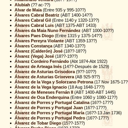
Alubiah
(?? ac-??)
Alvar de Maia
(Entre 935 y 995-10??)
Álvares Cabral Beatriz
(ABT 1400-14??)
Álvares Cabral Gil
(Entre 1140 y 1320-13??)
Álvares Cabral Luis
(ABT 1375-ABT 1433)
Álvares da Maia Nuno Fernández
(ABT 1000-10??)
Álvares Paes Diogo
(Entre 1315 y 1375-14??)
Álvares Pereyra Violante
(ABT 1359-13??)
Álvares Constança
(ABT 1340-13??)
Álvarez (Calderón) José
(18??-18??)
Álvarez (Vega) José
(18??-19??)
Álvarez Cordeiro Fernándo
(Abt 1874-Abt 1922)
Álvarez de Arteaga Inés
(14??-Después de 1529)
Álvarez de Asturias Grisodora
(9??-10??)
Álvarez de Asturias Grixevera
(AB 925-9??)
Álvarez de la Vega y Solorzano Petrona
(17 Nov 1675-17?
Álvarez de la Vega Ignacio
(18 Aug 1648-17??)
Álvarez de Meneses Fernán II
(ABT 1400-ABT 1445)
Álvarez de Oca Enderquina
(Entre 1060 y 1080-11??)
Álvarez de Porres y Portugal Catalina
(16??-17??)
Álvarez de Porres y Portugal Juan
(16??-17??)
Álvarez de Porres y Portugal María
(16??-13 Jan 1736)
Álvarez de Porres y Portugal Pedro
(16??-17??)
Álvarez de Tobar Diego
(15??-15??)