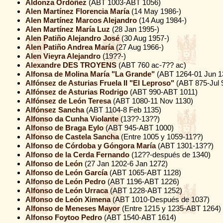
Aldonza Ordóñez
(ABT 1003-ABT 1056)
Alen Martínez Florencia María
(14 May 1986-)
Alen Martínez Marcos Alejandro
(14 Aug 1984-)
Alen Martínez María Luz
(28 Jan 1995-)
Alen Patiño Alejandro José
(30 Aug 1957-)
Alen Patiño Andrea María
(27 Aug 1966-)
Alen Vieyra Alejandro
(19??-)
Alexandre DES TROYENS
(ABT 760 ac-7?? ac)
Alfonsa de Molina María "La Grande"
(ABT 1264-01 Jun 1
Alfónsez de Asturias Fruela II "El Leproso"
(ABT 875-Jul 
Alfónsez de Asturias Rodrigo
(ABT 990-ABT 1011)
Alfónsez de León Teresa
(ABT 1080-11 Nov 1130)
Alfónsez Sancha
(ABT 1104-8 Feb 1135)
Alfonso da Cunha Violante
(13??-13??)
Alfonso de Braga Eylo
(ABT 945-ABT 1000)
Alfonso de Castela Sancha
(Entre 1005 y 1059-11??)
Alfonso de Córdoba y Góngora María
(ABT 1301-13??)
Alfonso de la Cerda Fernando
(12??-después de 1340)
Alfonso de León
(27 Jan 1202-6 Jan 1272)
Alfonso de León García
(ABT 1065-ABT 1128)
Alfonso de León Pedro
(ABT 1196-ABT 1226)
Alfonso de León Urraca
(ABT 1228-ABT 1252)
Alfonso de León Ximena
(ABT 1010-Después de 1037)
Alfonso de Meneses Mayor
(Entre 1215 y 1235-ABT 1264)
Alfonso Foytoo Pedro
(ABT 1540-ABT 1614)