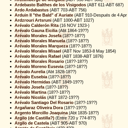
Ardebasto Balthes de los Visigodos
(ABT 611-ABT 687)
Ardo Ardabastus
(ABT 703-ABT 756)
Arduin II "the Bald" d´Auriate
(ABT 910-Después de 4 Apr 
Ardzrouri Artsruni
(ABT 1000-ABT 1027)
Arévalo Calderón Rita
(16 NOV 1923-)
Arévalo Gauna Eicilia
(Abt 1864-19??)
Arévalo Morales Josefa
(18??-18??)
Arévalo Morales Manuela
(18??-18??)
Arévalo Morales Marqueza
(18??-18??)
Arévalo Morales Misael
(ABT Nov 1853-8 May 1854)
Arévalo Morales Rafael
(ABT 1838-ABT 1876)
Arévalo Morales Rosario
(18??-18??)
Arévalo Moreno Eusevia
(18??-18??)
Arévalo Aurelia
(Abt 1828-18??)
Arévalo Eusebia
(18??-18??)
Arévalo Hermidas
(ABT 1849-19??)
Arévalo Josefa
(18??-18??)
Arévalo Martina
(18??-18??)
Arévalo Nicolás
(ABT 1872-19??)
Arévalo Santiago Del Rosario
(18??-19??)
Argañaraz Oliveira Dora
(18??-19??)
Argento Morcillo Joaquina
(Abt 1835-18??)
Argilo (de Castilla?)
(Entre 720 y 774-8??)
Argilo de Castela
(ABT 905-ABT 970)