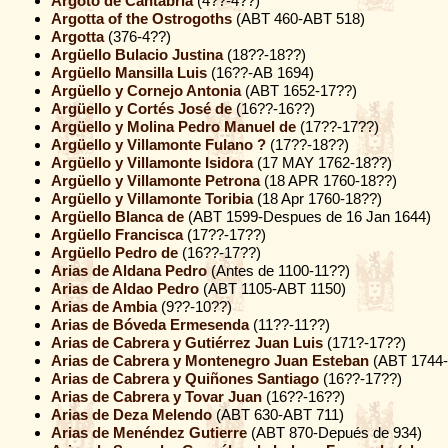
Argoto de Cantábria
(4??-4??)
Argotta of the Ostrogoths
(ABT 460-ABT 518)
Argotta
(376-4??)
Argüello Bulacio Justina
(18??-18??)
Argüello Mansilla Luis
(16??-AB 1694)
Argüello y Cornejo Antonia
(ABT 1652-17??)
Argüello y Cortés José de
(16??-16??)
Argüello y Molina Pedro Manuel de
(17??-17??)
Argüello y Villamonte Fulano ?
(17??-18??)
Argüello y Villamonte Isidora
(17 MAY 1762-18??)
Argüello y Villamonte Petrona
(18 APR 1760-18??)
Argüello y Villamonte Toribia
(18 Apr 1760-18??)
Argüello Blanca de
(ABT 1599-Despues de 16 Jan 1644)
Argüello Francisca
(17??-17??)
Argüello Pedro de
(16??-17??)
Arias de Aldana Pedro
(Antes de 1100-11??)
Arias de Aldao Pedro
(ABT 1105-ABT 1150)
Arias de Ambia
(9??-10??)
Arias de Bóveda Ermesenda
(11??-11??)
Arias de Cabrera y Gutiérrez Juan Luis
(171?-17??)
Arias de Cabrera y Montenegro Juan Esteban
(ABT 1744-
Arias de Cabrera y Quiñones Santiago
(16??-17??)
Arias de Cabrera y Tovar Juan
(16??-16??)
Arias de Deza Melendo
(ABT 630-ABT 711)
Arias de Menéndez Gutierre
(ABT 870-Depués de 934)