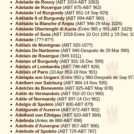
Adelaide de Roucy
(ABT 1014-ABT 1063)
Adelaide de Rouergue
(ABT 875-ABT 962)
Adelaide I of Burgundy
(ABT 851-14 Sep 929)
Adélaïde II of Burgundy
(ABT 894-ABT 960)
Adélaïde la Blanche d'Anjou
(ABT 946-29 May 1026)
Adelaide Obertenghi di Aucia
(Entre 985 y 991-ABT 1029)
Adelaide of Susa
(ABT 1016-Entre 10 Oct 1091 y 19 Dec 1
Adelaide
(7??-8??)
Adélaïs de Montignac
(ABT 920-10??)
Adelais De Narbonne
(ABT 940-Después de 29 Mar 990)
Adelais de Rouergue
(949-1011)
Adelais of Burgundy
(ABT 931-16 Dec 999)
Adelais of Lombardía
(ABT 798-ABT 826)
Adélaïs of Paris
(10 Apr 853-18 Nov 901)
Adelajda von Ungarn
(Entre 950 y 960-Después de Sep 97
Adelbert von Salzburg
(ABT 884-14 Nov 935)
Adelchis de Benevento
(ABT 825-ABT May 878)
Adèle de Vermandois
(ABT 910-10 Oct 960)
Adèle of Normandy
(ABT 897-14 Oct 962)
Adelgis di Spoleto
(ABT 800-ABT 879)
Adelgunde d'Auxerre
(ABT 872-ABT 902)
Adelheid von Eifelgau
(ABT 820-ABT 884)
Adelinda
(Antes de 860-ABT 898)
Adelinde d'Auvergne
(ABT 857-ABT 906)
Adelinde of Spoleto
(ABT 729-ABT 787)