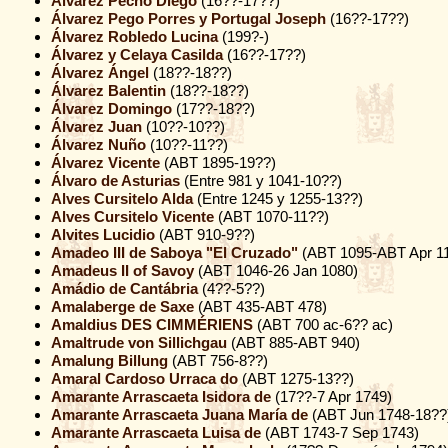
Álvarez Pecho Diego
(16??-17??)
Álvarez Pego Porres y Portugal Joseph
(16??-17??)
Álvarez Robledo Lucina
(199?-)
Álvarez y Celaya Casilda
(16??-17??)
Álvarez Ángel
(18??-18??)
Álvarez Balentin
(18??-18??)
Álvarez Domingo
(17??-18??)
Álvarez Juan
(10??-10??)
Álvarez Nuño
(10??-11??)
Álvarez Vicente
(ABT 1895-19??)
Álvaro de Asturias
(Entre 981 y 1041-10??)
Alves Cursitelo Alda
(Entre 1245 y 1255-13??)
Alves Cursitelo Vicente
(ABT 1070-11??)
Alvites Lucidio
(ABT 910-9??)
Amadeo III de Saboya "El Cruzado"
(ABT 1095-ABT Apr 1
Amadeus II of Savoy
(ABT 1046-26 Jan 1080)
Amádio de Cantábria
(4??-5??)
Amalaberge de Saxe
(ABT 435-ABT 478)
Amaldius DES CIMMÉRIENS
(ABT 700 ac-6?? ac)
Amaltrude von Sillichgau
(ABT 885-ABT 940)
Amalung Billung
(ABT 756-8??)
Amaral Cardoso Urraca do
(ABT 1275-13??)
Amarante Arrascaeta Isidora de
(17??-7 Apr 1749)
Amarante Arrascaeta Juana María de
(ABT Jun 1748-18??
Amarante Arrascaeta Luisa de
(ABT 1743-7 Sep 1743)