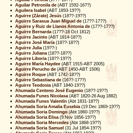
Aguilar Petronila de
(ABT 1592-16??)
Aguilera Isabel
(ABT 1893-19??)
Aguirre (Zárate) Jesús
(18??-19??)
Aguirre Sarasua Juan Miguel de
(17??-17??)
Aguirre y Ruiz de Llanos Antonia de
(17??-17??)
Aguirre Bernarda
(17??-18 Oct 1812)
Aguirre Jacinto
(ABT 1814-18??)
Aguirre José María
(18??-18??)
Aguirre Julia
(19??-)
Aguirre Juliana
(18??-18??)
Aguirre Liboria
(18??-19??)
Aguirre María Haydee
(ABT 1915-ABT 2005)
Aguirre Perucho de
(ABT 1450-ABT 1506)
Aguirre Roque
(ABT 1742-18??)
Aguirre Sebastiana de
(16??-17??)
Aguirre Teodosia
(ABT 1840-19??)
Ahumada Centeno José Eugenio
(18??-19??)
Ahumada Funes Nicolasa
(ABT 1820-26 Aug 1882)
Ahumada Funes Valentín
(Abt 1831-18??)
Ahumada Soria Amalia Eusebia
(19 Dec 1869-19??)
Ahumada Soria Domingo
(Abt 1860-19??)
Ahumada Soria Elisa
(9 Nov 1856-19??)
Ahumada Soria Mercedes
(Abt 1868-19??)
Ahumada Soria Samuel
(31 Jul 1854-19??)