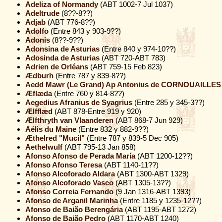
Adeliza of Normandy
(ABT 1002-7 Jul 1037)
Adeltrude
(8??-8??)
Adjab
(ABT 776-8??)
Adolfo
(Entre 843 y 903-9??)
Adonis
(8??-9??)
Adonsina de Asturias
(Entre 840 y 974-10??)
Adosinda de Asturias
(ABT 720-ABT 783)
Adrien de Orléans
(ABT 759-15 Feb 823)
Ædburh
(Entre 787 y 839-8??)
Aedd Mawr (Le Grand) Ap Antonius de CORNOUAILLES
Æflæda
(Entre 760 y 814-8??)
Aegedius Afranius de Syagrius
(Entre 285 y 345-3??)
Ælfflæd
(ABT 878-Entre 919 y 920)
Ælfthryth van Vlaanderen
(ABT 868-7 Jun 929)
Aélis du Maine
(Entre 832 y 882-9??)
Æthelred "Mucil"
(Entre 787 y 839-5 Dec 905)
Aethelwulf
(ABT 795-13 Jan 858)
Afonso Afonso de Perada María
(ABT 1200-12??)
Afonso Afonso Teresa
(ABT 1140-11??)
Afonso Alcoforado Aldara
(ABT 1300-ABT 1329)
Afonso Alcoforado Vasco
(ABT 1305-13??)
Afonso Correia Fernando
(9 Jan 1316-ABT 1393)
Afonso de Arganil Marinha
(Entre 1185 y 1235-12??)
Afonso de Baião Berengária
(ABT 1195-ABT 1272)
Afonso de Baião Pedro
(ABT 1170-ABT 1240)