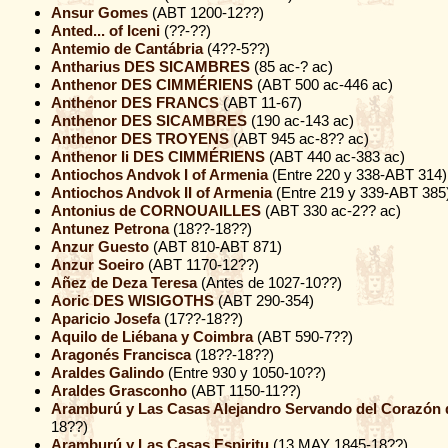
Ansur Gomes
(ABT 1200-12??)
Anted... of Iceni
(??-??)
Antemio de Cantábria
(4??-5??)
Antharius DES SICAMBRES
(85 ac-? ac)
Anthenor DES CIMMÉRIENS
(ABT 500 ac-446 ac)
Anthenor DES FRANCS
(ABT 11-67)
Anthenor DES SICAMBRES
(190 ac-143 ac)
Anthenor DES TROYENS
(ABT 945 ac-8?? ac)
Anthenor Ii DES CIMMÉRIENS
(ABT 440 ac-383 ac)
Antiochos Andvok I of Armenia
(Entre 220 y 338-ABT 314)
Antiochos Andvok II of Armenia
(Entre 219 y 339-ABT 385
Antonius de CORNOUAILLES
(ABT 330 ac-2?? ac)
Antunez Petrona
(18??-18??)
Anzur Guesto
(ABT 810-ABT 871)
Anzur Soeiro
(ABT 1170-12??)
Añez de Deza Teresa
(Antes de 1027-10??)
Aoric DES WISIGOTHS
(ABT 290-354)
Aparicio Josefa
(17??-18??)
Aquilo de Liébana y Coimbra
(ABT 590-7??)
Aragonés Francisca
(18??-18??)
Araldes Galindo
(Entre 930 y 1050-10??)
Araldes Grasconho
(ABT 1150-11??)
Aramburú y Las Casas Alejandro Servando del Corazón 
18??)
Aramburú y Las Casas Espiritu
(13 MAY 1845-18??)