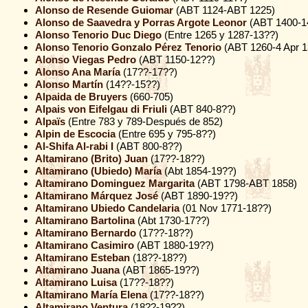
Alonso de Resende Guiomar
(ABT 1124-ABT 1225)
Alonso de Saavedra y Porras Argote Leonor
(ABT 1400-1
Alonso Tenorio Duc Diego
(Entre 1265 y 1287-13??)
Alonso Tenorio Gonzalo Pérez Tenorio
(ABT 1260-4 Apr 1
Alonso Viegas Pedro
(ABT 1150-12??)
Alonso Ana María
(17??-17??)
Alonso Martín
(14??-15??)
Alpaida de Bruyers
(660-705)
Alpais von Eifelgau di Friuli
(ABT 840-8??)
Alpaïs
(Entre 783 y 789-Después de 852)
Alpin de Escocia
(Entre 695 y 795-8??)
Al-Shifa Al-rabi I
(ABT 800-8??)
Altamirano (Brito) Juan
(17??-18??)
Altamirano (Ubiedo) María
(Abt 1854-19??)
Altamirano Dominguez Margarita
(ABT 1798-ABT 1858)
Altamirano Márquez José
(ABT 1890-19??)
Altamirano Ubiedo Candelaria
(01 Nov 1771-18??)
Altamirano Bartolina
(Abt 1730-17??)
Altamirano Bernardo
(17??-18??)
Altamirano Casimiro
(ABT 1880-19??)
Altamirano Esteban
(18??-18??)
Altamirano Juana
(ABT 1865-19??)
Altamirano Luisa
(17??-18??)
Altamirano María Elena
(17??-18??)
Altamirano Ventura
(18??-19??)