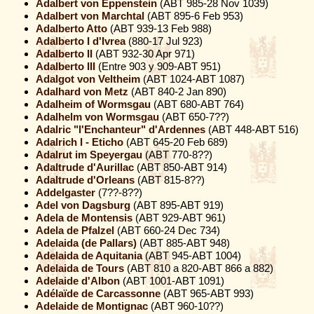
Adalbert von Eppenstein
(ABT 985-28 Nov 1039)
Adalbert von Marchtal
(ABT 895-6 Feb 953)
Adalberto Atto
(ABT 939-13 Feb 988)
Adalberto I d'Ivrea
(880-17 Jul 923)
Adalberto II
(ABT 932-30 Apr 971)
Adalberto III
(Entre 903 y 909-ABT 951)
Adalgot von Veltheim
(ABT 1024-ABT 1087)
Adalhard von Metz
(ABT 840-2 Jan 890)
Adalheim of Wormsgau
(ABT 680-ABT 764)
Adalhelm von Wormsgau
(ABT 650-7??)
Adalric "l'Enchanteur" d'Ardennes
(ABT 448-ABT 516)
Adalrich I - Eticho
(ABT 645-20 Feb 689)
Adalrut im Speyergau
(ABT 770-8??)
Adaltrude d'Aurillac
(ABT 850-ABT 914)
Adaltrude d'Orleans
(ABT 815-8??)
Addelgaster
(7??-8??)
Adel von Dagsburg
(ABT 895-ABT 919)
Adela de Montensis
(ABT 929-ABT 961)
Adela de Pfalzel
(ABT 660-24 Dec 734)
Adelaida (de Pallars)
(ABT 885-ABT 948)
Adelaida de Aquitania
(ABT 945-ABT 1004)
Adelaida de Tours
(ABT 810 a 820-ABT 866 a 882)
Adelaide d'Albon
(ABT 1001-ABT 1091)
Adélaïde de Carcassonne
(ABT 965-ABT 993)
Adelaide de Montignac
(ABT 960-10??)