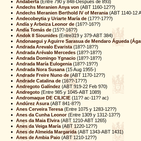
Andaberta
(Entre 790 y 848-Después de 893)
Andechs Meranien Anya von
(ABT 1160-12??)
Andechs Meranien Berthold IV of Merania
(ABT 1140-12 A
Andecobeytia y Uriarte María de
(17??-17??)
Andía y Arbeiza Leonor de
(16??-16??)
Andía Tomás de
(15??-16??)
Andok II Siounides
(Entre319 y 379-ABT 384)
Andonaegui y Aguirre Sarasua de Mendaro Águeda (Ága
Andrada Arevalo Evarista
(18??-18??)
Andrada Arévalo Mercedes
(18??-18??)
Andrada Domingo Ygnacio
(18??-18??)
Andrada María Eulogenia
(18??-19??)
Andrada Nora Susana
(15 Aug 1955-)
Andrade Freire Nuno de
(ABT 1170-12??)
Andrade Catalina de
(16??-17??)
Andregoto Galíndez
(ABT 919-22 Feb 970)
Andregoto
(Entre 985 y 1045-ABT 1089)
Andromaque DE CILICIE
(11?? ac-11?? ac)
Andúrez Asura
(ABT 841-8??)
Anes Cerveira Teresa
(Entre 1075 y 1283-12??)
Anes da Cunha Leonor
(Entre 1309 y 1312-13??)
Anes da Maia Elvira
(ABT 1210-ABT 1265)
Anes da Veiga María
(ABT 1220-12??)
Anes de Almeida Margarida
(ABT 1343-ABT 1431)
Anes de Ambia Paio
(ABT 1210-12??)