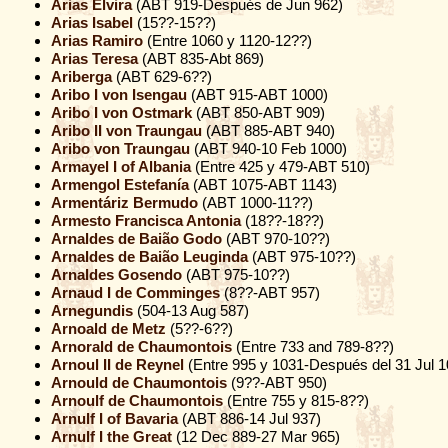
Arias Elvira
(ABT 919-Después de Jun 962)
Arias Isabel
(15??-15??)
Arias Ramiro
(Entre 1060 y 1120-12??)
Arias Teresa
(ABT 835-Abt 869)
Ariberga
(ABT 629-6??)
Aribo I von Isengau
(ABT 915-ABT 1000)
Aribo I von Ostmark
(ABT 850-ABT 909)
Aribo II von Traungau
(ABT 885-ABT 940)
Aribo von Traungau
(ABT 940-10 Feb 1000)
Armayel I of Albania
(Entre 425 y 479-ABT 510)
Armengol Estefanía
(ABT 1075-ABT 1143)
Armentáriz Bermudo
(ABT 1000-11??)
Armesto Francisca Antonia
(18??-18??)
Arnaldes de Baião Godo
(ABT 970-10??)
Arnaldes de Baião Leuginda
(ABT 975-10??)
Arnaldes Gosendo
(ABT 975-10??)
Arnaud I de Comminges
(8??-ABT 957)
Arnegundis
(504-13 Aug 587)
Arnoald de Metz
(5??-6??)
Arnorald de Chaumontois
(Entre 733 and 789-8??)
Arnoul II de Reynel
(Entre 995 y 1031-Después del 31 Jul 1
Arnould de Chaumontois
(9??-ABT 950)
Arnoulf de Chaumontois
(Entre 755 y 815-8??)
Arnulf I of Bavaria
(ABT 886-14 Jul 937)
Arnulf I the Great
(12 Dec 889-27 Mar 965)