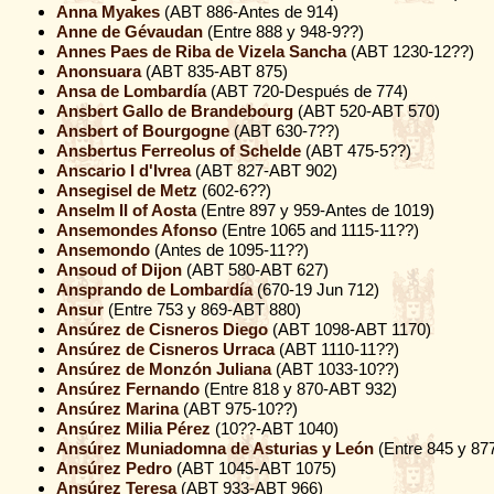
Anna Myakes
(ABT 886-Antes de 914)
Anne de Gévaudan
(Entre 888 y 948-9??)
Annes Paes de Riba de Vizela Sancha
(ABT 1230-12??)
Anonsuara
(ABT 835-ABT 875)
Ansa de Lombardía
(ABT 720-Después de 774)
Ansbert Gallo de Brandebourg
(ABT 520-ABT 570)
Ansbert of Bourgogne
(ABT 630-7??)
Ansbertus Ferreolus of Schelde
(ABT 475-5??)
Anscario I d'Ivrea
(ABT 827-ABT 902)
Ansegisel de Metz
(602-6??)
Anselm II of Aosta
(Entre 897 y 959-Antes de 1019)
Ansemondes Afonso
(Entre 1065 and 1115-11??)
Ansemondo
(Antes de 1095-11??)
Ansoud of Dijon
(ABT 580-ABT 627)
Ansprando de Lombardía
(670-19 Jun 712)
Ansur
(Entre 753 y 869-ABT 880)
Ansúrez de Cisneros Diego
(ABT 1098-ABT 1170)
Ansúrez de Cisneros Urraca
(ABT 1110-11??)
Ansúrez de Monzón Juliana
(ABT 1033-10??)
Ansúrez Fernando
(Entre 818 y 870-ABT 932)
Ansúrez Marina
(ABT 975-10??)
Ansúrez Milia Pérez
(10??-ABT 1040)
Ansúrez Muniadomna de Asturias y León
(Entre 845 y 87
Ansúrez Pedro
(ABT 1045-ABT 1075)
Ansúrez Teresa
(ABT 933-ABT 966)