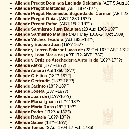
Allende Pregot Dominga Lucinda Deidamia
(ABT 5 Aug 1
Allende Pregot Mercedes
(ABT 1874-19??)
Allende Pregot Nicomedes Segunda del Carmen
(ABT 22 
Allende Pregot Onías
(ABT 1880-19??)
Allende Pregot Rafael
(ABT 1882-19??)
Allende Sarmiento Juan Bautista
(29 Aug 1905-19??)
Allende Sarmiento Matilde
(ABT May 1908-24 Oct 1908)
Allende Vilches Teodora
(Abt 1825-18??)
Allende y Basoco Juan
(16??-16??)
Allende y Larrea Salazar Lucas de
(22 Oct 1672-ABT 1732
Allende y Losa María de
(ABT 17?-ABT 1787)
Allende y Ortiz de Arechederra Antolin de
(16??-17??)
Allende Alexo
(17??-18??)
Allende Amara
(Abt 1850-18??)
Allende Cristino
(18??-18??)
Allende Gertrudis
(18??-18??)
Allende Jacinto
(18??-18??)
Allende Josefa
(18??-18??)
Allende Juan de
(15??-16??)
Allende María Ignacia
(17??-18??)
Allende María Rosa
(19??-19??)
Allende Pedro
(17??-A 1823)
Allende Rafaela
(18??-18??)
Allende Sabas
(18??-18??)
Allende Tomás
(8 Apr 1704-17 Feb 1786)