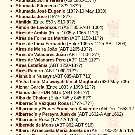
Ahumada Soria Teresa
(Abt 1862-19??)
Ahumada Filomena
(18??-18??)
Ahumada José Eugenio
(18??-10 May 1830)
Ahumada José
(18??-18??)
Aimilda
(Entre 850 y 910-9??)
Aimon de Lavoncourt
(ABT 955-ABT 1004)
Aires de Ambia
(Entre 1005 y 1065-11??)
Aires de Fornelos Martim
(ABT 1158-11??)
Aires de Lima Fernando
(Entre 1065 y 1125-ABT 1204)
Aires de Meira João
(ABT 1265-13??)
Aires de Valadares João
(ABT 1150-12??)
Aires de Valadares Pero
(ABT 1115-11??)
Aires Estefânia
(ABT 1250-13??)
Aires Ramiro
(ABT 1060-11??)
Aisha bin Nusayr
(ABT 685-ABT 713)
A'isha binte Mu`awiyah bin al-Mughirah
(630-May 705)
Aiznar García
(Entre 1033 y 1093-11??)
Alanus de THURINGE
(ABT 89-1??)
Alba de Chalon
(Entre 745 y 845-8??)
Albarracín Vázquez Rosa
(17??-17??)
Albarracín y Funes Francisco Xavier de
(Abt Dec 1658-12
Albarracín y Pereyra Juan de
(ABT 1602-A Apr 1662)
Albarracín Rosa
(17??-A 1766)
Alberade de Mons
(ABT 862-ABT 916)
Alberdi Arrascaeta María Josefa de
(ABT 1730-29 Jun 176