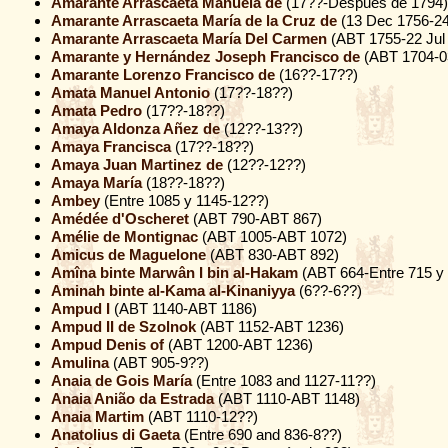
Amarante Arrascaeta Manuela de
(17??-Después de 1794)
Amarante Arrascaeta María de la Cruz de
(13 Dec 1756-24
Amarante Arrascaeta María Del Carmen
(ABT 1755-22 Jul
Amarante y Hernández Joseph Francisco de
(ABT 1704-03
Amarante Lorenzo Francisco de
(16??-17??)
Amata Manuel Antonio
(17??-18??)
Amata Pedro
(17??-18??)
Amaya Aldonza Añez de
(12??-13??)
Amaya Francisca
(17??-18??)
Amaya Juan Martinez de
(12??-12??)
Amaya María
(18??-18??)
Ambey
(Entre 1085 y 1145-12??)
Amédée d'Oscheret
(ABT 790-ABT 867)
Amélie de Montignac
(ABT 1005-ABT 1072)
Amicus de Maguelone
(ABT 830-ABT 892)
Amîna binte Marwân I bin al-Hakam
(ABT 664-Entre 715 y
Aminah binte al-Kama al-Kinaniyya
(6??-6??)
Ampud I
(ABT 1140-ABT 1186)
Ampud II de Szolnok
(ABT 1152-ABT 1236)
Ampud Denis of
(ABT 1200-ABT 1236)
Amulina
(ABT 905-9??)
Anaia de Gois María
(Entre 1083 and 1127-11??)
Anaia Anião da Estrada
(ABT 1110-ABT 1148)
Anaia Martim
(ABT 1110-12??)
Anatolius di Gaeta
(Entre 690 and 836-8??)