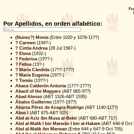
Fr
Por Apellidos, en orden alfabético:
(Nunez?) Monia
(Entre 1020 y 1078-11??)
? Carmen
(194?-)
? Cintia Andrea
(28 Jul 1987-)
? Elena
(1932-)
? Federica
(19??-)
? Felisa
(19?-)
? María Cándida
(17??-17??)
? María Eugenia
(19??-)
? Tomás
(19??-)
Abaca Calderón Antonia
(17??-17??)
Abacil of the Magyars
(ABT 865-9??)
Abad Alonso
(ABT 1526-ABT 1595)
Ábalos Guillermo
(19??-19??)
Abarca Pérez de Azagra Rodrigo
(ABT 1140-11??)
Abas I
(ABT 875-ABT 925)
Abd al-Aziz ibn Musa al-Bekir
(ABT 680-ABT 717)
Abd al-Malik I bin Marwân I bin al-Hakam
(ABT 646-8 Oct 
Abd al-Malik ibn Marwan
(Entre 644 y 647-9 Oct 705)