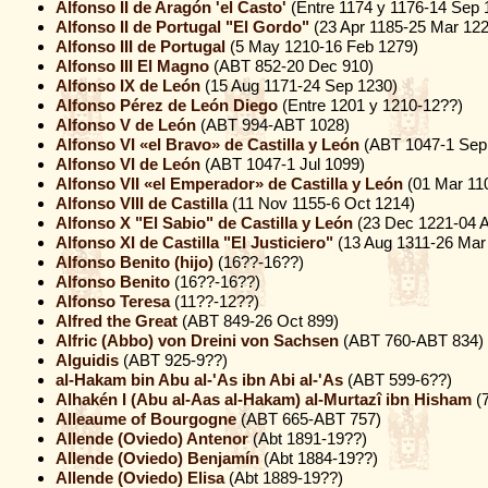
Alfonso II de Aragón 'el Casto'
(Entre 1174 y 1176-14 Sep 
Alfonso II de Portugal "El Gordo"
(23 Apr 1185-25 Mar 122
Alfonso III de Portugal
(5 May 1210-16 Feb 1279)
Alfonso III El Magno
(ABT 852-20 Dec 910)
Alfonso IX de León
(15 Aug 1171-24 Sep 1230)
Alfonso Pérez de León Diego
(Entre 1201 y 1210-12??)
Alfonso V de León
(ABT 994-ABT 1028)
Alfonso VI «el Bravo» de Castilla y León
(ABT 1047-1 Sep
Alfonso VI de León
(ABT 1047-1 Jul 1099)
Alfonso VII «el Emperador» de Castilla y León
(01 Mar 11
Alfonso VIII de Castilla
(11 Nov 1155-6 Oct 1214)
Alfonso X "El Sabio" de Castilla y León
(23 Dec 1221-04 A
Alfonso XI de Castilla "El Justiciero"
(13 Aug 1311-26 Mar
Alfonso Benito (hijo)
(16??-16??)
Alfonso Benito
(16??-16??)
Alfonso Teresa
(11??-12??)
Alfred the Great
(ABT 849-26 Oct 899)
Alfric (Abbo) von Dreini von Sachsen
(ABT 760-ABT 834)
Alguidis
(ABT 925-9??)
al-Hakam bin Abu al-'As ibn Abi al-'As
(ABT 599-6??)
Alhakén I (Abu al-Aas al-Hakam) al-Murtazî ibn Hisham
(7
Alleaume of Bourgogne
(ABT 665-ABT 757)
Allende (Oviedo) Antenor
(Abt 1891-19??)
Allende (Oviedo) Benjamín
(Abt 1884-19??)
Allende (Oviedo) Elisa
(Abt 1889-19??)