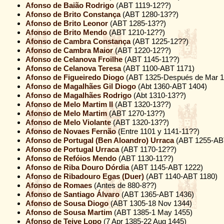
Afonso de Baião Rodrigo
(ABT 1119-12??)
Afonso de Brito Constança
(ABT 1280-13??)
Afonso de Brito Leonor
(ABT 1285-13??)
Afonso de Brito Mendo
(ABT 1210-12??)
Afonso de Cambra Constança
(ABT 1225-12??)
Afonso de Cambra Maior
(ABT 1220-12??)
Afonso de Celanova Froilhe
(ABT 1145-11??)
Afonso de Celanova Teresa
(ABT 1100-ABT 1171)
Afonso de Figueiredo Diogo
(ABT 1325-Después de Mar 1
Afonso de Magalhães Gil Diogo
(Abt 1360-ABT 1404)
Afonso de Magalhães Rodrigo
(Abt 1310-13??)
Afonso de Melo Martim II
(ABT 1320-13??)
Afonso de Melo Martim
(ABT 1270-13??)
Afonso de Melo Violante
(ABT 1320-13??)
Afonso de Novaes Fernão
(Entre 1101 y 1141-11??)
Afonso de Portugal (Ben Aloandro) Urraca
(ABT 1255-AB
Afonso de Portugal Urraca
(ABT 1170-12??)
Afonso de Refóios Mendo
(ABT 1130-11??)
Afonso de Riba Douro Dórdia
(ABT 1145-ABT 1222)
Afonso de Ribadouro Egas (Duer)
(ABT 1140-ABT 1180)
Afonso de Romaes
(Antes de 880-8??)
Afonso de Santiago Álvaro
(ABT 1365-ABT 1436)
Afonso de Sousa Diogo
(ABT 1305-18 Nov 1344)
Afonso de Sousa Martim
(ABT 1385-1 May 1455)
Afonso de Teive Lopo
(7 Apr 1385-22 Aug 1445)