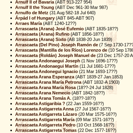
Arnulf II of Bavaria
(ABT 913-227 954)
Arnulf II the Young
(ABT Dec 961-30 Mar 987)
Arnulfo de Metz
(31 Aug 582-18 Jul 640)
Árpád I of Hungary
(ABT 845-ABT 907)
Arraes María
(ABT 1240-12??)
Arrascaeta (Arana) José Eufemio
(ABT 1835-18??)
Arrascaeta (Arana) Rufino
(ABT 1856-18??)
Arrascaeta (Arana) Sixto
(AB 1838-20 Jun 1839)
Arrascaeta (Del Pino) Joseph Ramón de
(7 Sep 1730-17??
Arrascaeta (Mantilla de los Ríos) Lorenzo de
(10 Sep 178
Arrascaeta (Roldán) Joseph Manuel de
(23 Dec 1757-20 A
Arrascaeta Andonaegui Joseph
(1 Nov 1696-17??)
Arrascaeta Andonaegui Martín
(11 Jul 1681-17??)
Arrascaeta Andonegui Ignacio
(21 Mar 1693-17??)
Arrascaeta Arana Esperanza
(ABT 1839-27 Jan 1853)
Arrascaeta Arana María Petrona
(ABT 1832-A 1903)
Arrascaeta Arana María Rosa
(18??-24 Jul 1828)
Arrascaeta Arana Nemecio
(ABT 1842-18??)
Arrascaeta Arana Tomás A.
(18??-18??)
Arrascaeta Astigaribia ?
(22 Jan 1559-16??)
Arrascaeta Astigarreta Anna
(27 Jul 1567-16??)
Arrascaeta Astigarreta Lázaro
(20 Mar 1575-16??)
Arrascaeta Astigarreta María
(09 Mar 1571-16??)
Arrascaeta Astigarreta Pedro
(10 Oct 1568-16??)
Arrascaeta Astigarreta Tomas
(22 Dec 1577-16??)