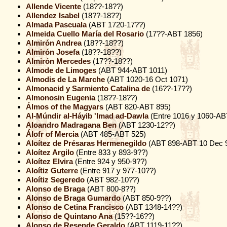
Allende Vicente
(18??-18??)
Allendez Isabel
(18??-18??)
Almada Pascuala
(ABT 1720-17??)
Almeida Cuello María del Rosario
(17??-ABT 1856)
Almirón Andrea
(18??-18??)
Almirón Josefa
(18??-18??)
Almirón Mercedes
(17??-18??)
Almode de Limoges
(ABT 944-ABT 1011)
Almodis de La Marche
(ABT 1020-16 Oct 1071)
Almonacid y Sarmiento Catalina de
(16??-17??)
Almonosin Eugenia
(18??-18??)
Álmos of the Magyars
(ABT 820-ABT 895)
Al-Múndir al-Háyib 'Imad ad-Dawla
(Entre 1016 y 1060-AB
Aloandro Madragana Ben
(ABT 1230-12??)
Álofr of Mercia
(ABT 485-ABT 525)
Aloítez de Présaras Hermenegildo
(ABT 898-ABT 10 Dec 
Aloítez Argilo
(Entre 833 y 893-9??)
Aloítez Elvira
(Entre 924 y 950-9??)
Aloítiz Guterre
(Entre 917 y 977-10??)
Aloítiz Segeredo
(ABT 982-10??)
Alonso de Braga
(ABT 800-8??)
Alonso de Braga Gumardo
(ABT 850-9??)
Alonso de Cetina Francisco
(ABT 1348-14??)
Alonso de Quintano Ana
(15??-16??)
Alonso de Resende Geraldo
(ABT 1119-11??)