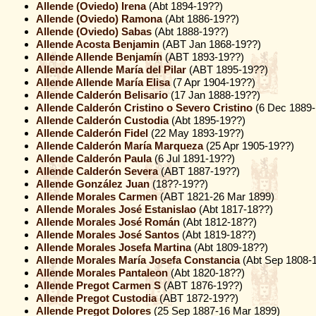
Allende (Oviedo) Irena
(Abt 1894-19??)
Allende (Oviedo) Ramona
(Abt 1886-19??)
Allende (Oviedo) Sabas
(Abt 1888-19??)
Allende Acosta Benjamin
(ABT Jan 1868-19??)
Allende Allende Benjamín
(ABT 1893-19??)
Allende Allende María del Pilar
(ABT 1895-19??)
Allende Allende María Elisa
(7 Apr 1904-19??)
Allende Calderón Belisario
(17 Jan 1888-19??)
Allende Calderón Cristino o Severo Cristino
(6 Dec 1889-
Allende Calderón Custodia
(Abt 1895-19??)
Allende Calderón Fidel
(22 May 1893-19??)
Allende Calderón María Marqueza
(25 Apr 1905-19??)
Allende Calderón Paula
(6 Jul 1891-19??)
Allende Calderón Severa
(ABT 1887-19??)
Allende González Juan
(18??-19??)
Allende Morales Carmen
(ABT 1821-26 Mar 1899)
Allende Morales José Estanislao
(Abt 1817-18??)
Allende Morales José Román
(Abt 1812-18??)
Allende Morales José Santos
(Abt 1819-18??)
Allende Morales Josefa Martina
(Abt 1809-18??)
Allende Morales María Josefa Constancia
(Abt Sep 1808-
Allende Morales Pantaleon
(Abt 1820-18??)
Allende Pregot Carmen S
(ABT 1876-19??)
Allende Pregot Custodia
(ABT 1872-19??)
Allende Pregot Dolores
(25 Sep 1887-16 Mar 1899)