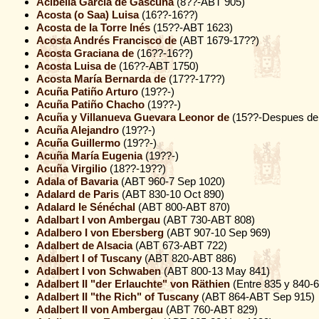
Acibella García de Gascuña
(8??-ABT 905)
Acosta (o Saa) Luisa
(16??-16??)
Acosta de la Torre Inés
(15??-ABT 1623)
Acosta Andrés Francisco de
(ABT 1679-17??)
Acosta Graciana de
(16??-16??)
Acosta Luisa de
(16??-ABT 1750)
Acosta María Bernarda de
(17??-17??)
Acuña Patiño Arturo
(19??-)
Acuña Patiño Chacho
(19??-)
Acuña y Villanueva Guevara Leonor de
(15??-Despues de
Acuña Alejandro
(19??-)
Acuña Guillermo
(19??-)
Acuña María Eugenia
(19??-)
Acuña Virgilio
(18??-19??)
Adala of Bavaria
(ABT 960-7 Sep 1020)
Adalard de Paris
(ABT 830-10 Oct 890)
Adalard le Sénéchal
(ABT 800-ABT 870)
Adalbart I von Ambergau
(ABT 730-ABT 808)
Adalbero I von Ebersberg
(ABT 907-10 Sep 969)
Adalbert de Alsacia
(ABT 673-ABT 722)
Adalbert I of Tuscany
(ABT 820-ABT 886)
Adalbert I von Schwaben
(ABT 800-13 May 841)
Adalbert II "der Erlauchte" von Räthien
(Entre 835 y 840-6
Adalbert II "the Rich" of Tuscany
(ABT 864-ABT Sep 915)
Adalbert II von Ambergau
(ABT 760-ABT 829)