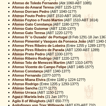
Afonso de Toledo Fernando
(Abt 1060-ABT 1085)
Afonso do Amaral Teresa
(ABT 1225-12??)
Afonso Dorraes Pedro
(ABT 1040-11??)
Afonso Fouto Pedro
(ABT 1510-ABT 1614)
Afonso Foytoo o Fouto Martim
(ABT 1510-ABT 1614)
Afonso Gato Constança
(ABT 1180-12??)
Afonso Gato Guiomar
(ABT 1230-13??)
Afonso Gato Teresa
(ABT 1220-12??)
Afonso IV 'o Ousado' de Portugal
(8 Feb 1291-18 Jan 136
Afonso Pimentel y Vasques da Fonseca João
(ABT 1340-
Afonso Pires Ribeiro de Lobeira
(Entre 1255 y 1289-13??)
Afonso Pires Ribeiro de Parada
(ABT 1200-ABT 1289)
Afonso Preto Pedro
(ABT 1330-13??)
Afonso Ribeiro Rodrigo
(ABT 1220-12??)
Afonso Telo de Menezes Martim
(ABT 1310-14??)
Afonso Vicente do Campo Felipe
(ABT 1485-15??)
Afonso Constança
(ABT 1340-13??)
Afonso Fernando
(10??-10??)
Afonso Miana Elvira
(Entre 1180 y 1224-12??)
Afonso Rodrigo
(Entre 1205 y 1293-13??)
Afonso Sancha
(11??-11??)
Afonso Urraca
(ABT 1150-12??)
Agazzi Mariela Inés
(21 Jan 19??-)
Agilo II of Wisighots
(ABT 650-7??)
Agilofinges von Trier Willigarde
(ABT 670-ABT 732)