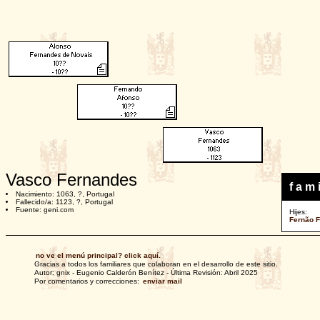
Vasco Fernandes
f a m i
Nacimiento: 1063, ?, Portugal
Fallecido/a: 1123, ?, Portugal
Fuente: geni.com
Hijes:
Fernão 
no ve el menú principal? click aquí.
Gracias a todos los familiares que colaboran en el desarrollo de este sitio.
Autor: gnix - Eugenio Calderón Benítez - Última Revisión: Abril 2025
Por comentarios y correcciones:
enviar mail