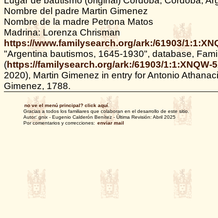
Lugar de bautismo (original) Córdoba, Córdoba, Ar
Nombre del padre Martin Gimenez
Nombre de la madre Petrona Matos
Madrina: Lorenza Chrisman
https://www.familysearch.org/ark:/61903/1:1:
"Argentina bautismos, 1645-1930", database, Fam
(
https://familysearch.org/ark:/61903/1:1:XNQW-
2020), Martin Gimenez in entry for Antonio Athanac
Gimenez, 1788.
no ve el menú principal? click aquí.
Gracias a todos los familiares que colaboran en el desarrollo de este sitio.
Autor: gnix - Eugenio Calderón Benítez - Última Revisión: Abril 2025
Por comentarios y correcciones:
enviar mail