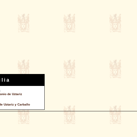
 l i a
:
onio de Uztariz
de Uztariz y Carballo