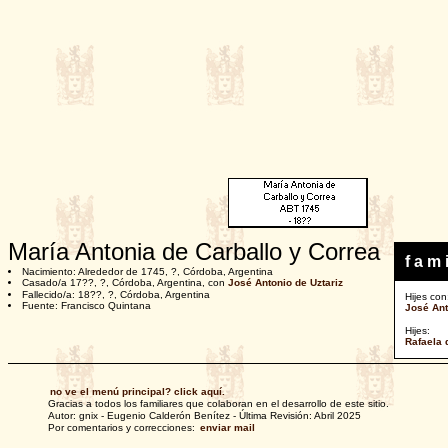
María Antonia de Carballo y Correa
f a m i
Nacimiento: Alrededor de 1745, ?, Córdoba, Argentina
Casado/a 17??, ?, Córdoba, Argentina, con
José Antonio de Uztariz
Fallecido/a: 18??, ?, Córdoba, Argentina
Hijes con
Fuente: Francisco Quintana
José Ant
Hijes:
Rafaela 
no ve el menú principal? click aquí.
Gracias a todos los familiares que colaboran en el desarrollo de este sitio.
Autor: gnix - Eugenio Calderón Benítez - Última Revisión: Abril 2025
Por comentarios y correcciones:
enviar mail