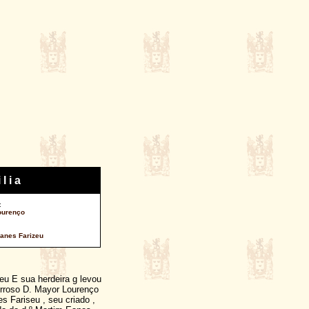
 l i a
:
ourenço
anes Farizeu
eu E sua herdeira g levou
erroso D. Mayor Lourenço
 Fariseu , seu criado ,