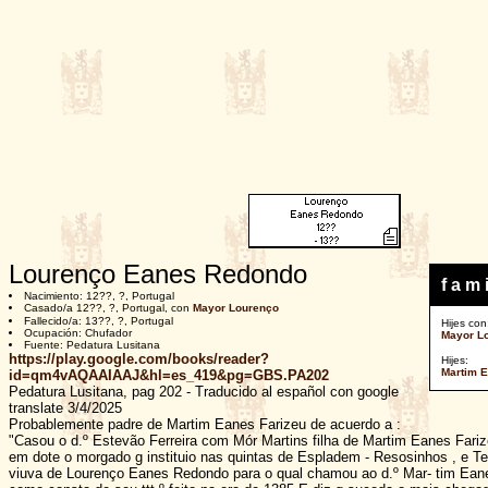
Lourenço Eanes Redondo
f a m i
Nacimiento: 12??, ?, Portugal
Casado/a 12??, ?, Portugal, con
Mayor Lourenço
Fallecido/a: 13??, ?, Portugal
Hijes con
Ocupación: Chufador
Mayor L
Fuente: Pedatura Lusitana
https://play.google.com/books/reader?
Hijes:
Martim E
id=qm4vAQAAIAAJ&hl=es_419&pg=GBS.PA202
Pedatura Lusitana, pag 202 - Traducido al español con google
translate 3/4/2025
Probablemente padre de Martim Eanes Farizeu de acuerdo a :
"Casou o d.º Estevão Ferreira com Mór Martins filha de Martim Eanes Fariz
em dote o morgado g instituio nas quintas de Espladem - Resosinhos , e T
viuva de Lourenço Eanes Redondo para o qual chamou ao d.º Mar- tim Eanes