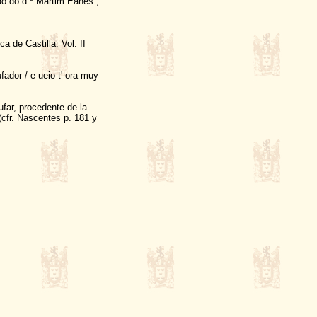
do do d.º Martim Eanes ,
a de Castilla. Vol. II
ador / e ueio t' ora muy
ufar, procedente de la
cfr. Nascentes p. 181 y