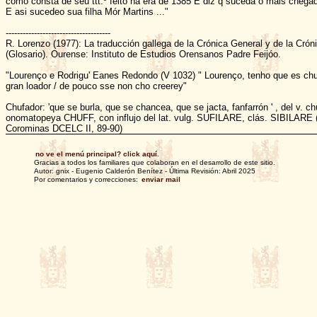
como consta de seu ttt.º feito na era de 1385 E diz q suceda o mais chega
E asi sucedeo sua filha Mór Martins ..."
-------------------------------------
R. Lorenzo (1977): La traducción gallega de la Crónica General y de la Crónic
(Glosario). Ourense: Instituto de Estudios Orensanos Padre Feijóo.
"Lourenço e Rodrigu' Eanes Redondo (V 1032) " Lourenço, tenho que es chuf
gran loador / de pouco sse non cho creerey"
Chufador: 'que se burla, que se chancea, que se jacta, fanfarrón ' , del v. ch
onomatopeya CHUFF, con influjo del lat. vulg. SUFILARE, clás. SIBILARE (
Corominas DCELC II, 89-90)
no ve el menú principal? click aquí.
Gracias a todos los familiares que colaboran en el desarrollo de este sitio.
Autor: gnix - Eugenio Calderón Benítez - Última Revisión: Abril 2025
Por comentarios y correcciones:
enviar mail