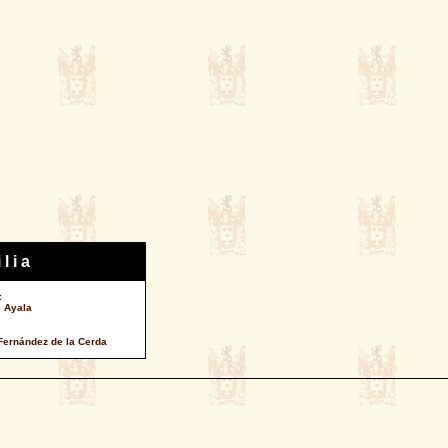
 l i a
:
e Ayala
Fernández de la Cerda