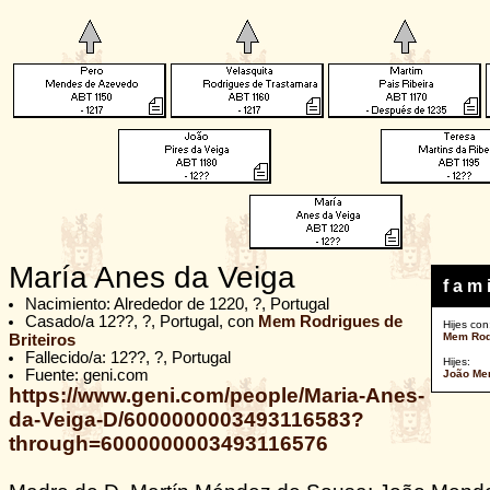
María Anes da Veiga
f a m i
Nacimiento: Alrededor de 1220, ?, Portugal
Casado/a 12??, ?, Portugal, con
Mem Rodrigues de
Hijes con
Mem Rodr
Briteiros
Fallecido/a: 12??, ?, Portugal
Hijes:
Fuente: geni.com
João Men
https://www.geni.com/people/Maria-Anes-
da-Veiga-D/6000000003493116583?
through=6000000003493116576