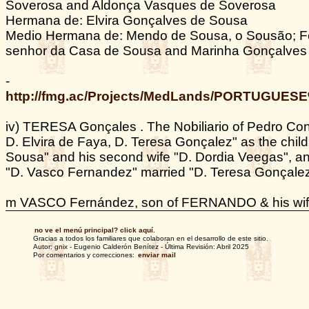
Soverosa and Aldonça Vasques de Soverosa
Hermana de: Elvira Gonçalves de Sousa
Medio Hermana de: Mendo de Sousa, o Sousão; F
senhor da Casa de Sousa and Marinha Gonçalves
-
http://fmg.ac/Projects/MedLands/PORTUGUES
iv) TERESA Gonçales . The Nobiliario of Pedro C
D. Elvira de Faya, D. Teresa Gonçalez" as the chi
Sousa" and his second wife "D. Dordia Veegas", an
"D. Vasco Fernandez" married "D. Teresa Gonçalez
m VASCO Fernández, son of FERNANDO & his wife
no ve el menú principal? click aquí.
Gracias a todos los familiares que colaboran en el desarrollo de este sitio.
Autor: gnix - Eugenio Calderón Benítez - Última Revisión: Abril 2025
Por comentarios y correcciones:
enviar mail