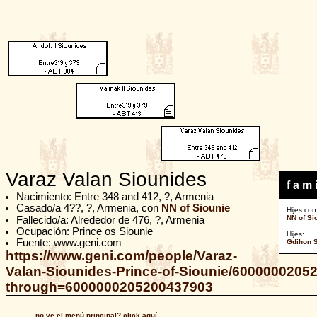
Varaz Valan Siounides
f a m i
Nacimiento: Entre 348 and 412, ?, Armenia
Casado/a 4??, ?, Armenia, con
NN of Siounie
Hijes con
NN of Si
Fallecido/a: Alrededor de 476, ?, Armenia
Ocupación: Prince os Siounie
Hijes:
Fuente: www.geni.com
Gdihon 
https://www.geni.com/people/Varaz-
Valan-Siounides-Prince-of-Siounie/6000000205
through=6000000205200437903
no ve el menú principal? click aquí.